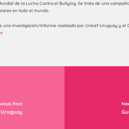
ndial de la Lucha Contra el Bullying. Se trata de una campaña
ares en todo el mundo.​​​
os una investigación/informe realizado por Unicef Uruguay y el
me
vious Post
Nex
n Uruguay
Gu