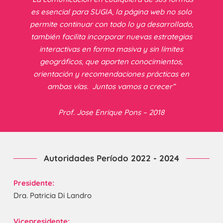
es esencial para SUGIA, la página web no solo
permite continuar con todo lo ya desarrollado,
también facilita incorporar nuevas estrategias
interactivas en forma masiva y sin límites
geográficos, que aporten conocimientos,
orientación y recomendaciones prácticas en
ambas vías.
Juntos vamos a crecer”
Prof. Jose Enrique Pons – 2018
Autoridades Período 2022 - 2024
Presidente:
Dra. Patricia Di Landro
Vicepresidente: